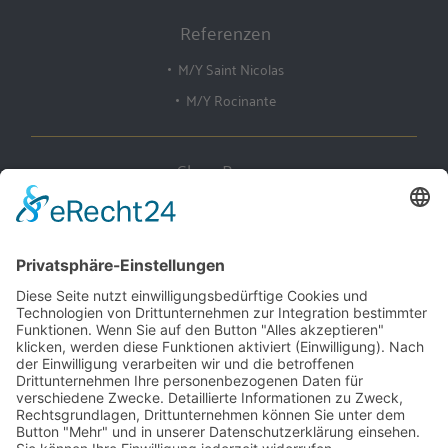
Referenzen
M/Y Saint Nicolas
M/Y Rocinante
Claus Bruns
Yachtausstattung
Steindamm 1
D-28719 Bremen, Germany
Tel: +49 421 63 17 75
Fax: +49 421 63 65 150
www.bruns-deco.com
info@bruns-deco.de