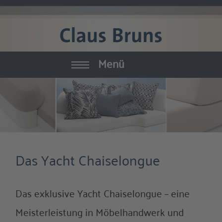
Menü
Yachtausstattung
Möbel
Textilien
Das Yacht Chaiselongue
Zubehör
Raumausstattung
Das exklusive Yacht Chaiselongue – eine
Meisterleistung in Möbelhandwerk und
Manufaktur