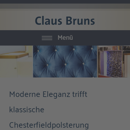
Menü
Yachtausstattung
Möbel
Textilien
Moderne Eleganz trifft
Zubehör
klassische
Raumausstattung
Chesterfieldpolsterung
Manufaktur