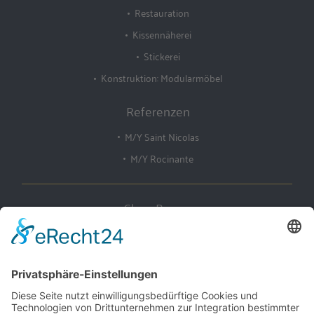
Restauration
Kissennäherei
Stickerei
Konstruktion: Modularmöbel
Referenzen
M/Y Saint Nicolas
M/Y Rocinante
Claus Bruns
Yachtausstattung
Steindamm 1
D-28719 Bremen, Germany
Tel: +49 421 63 17 75