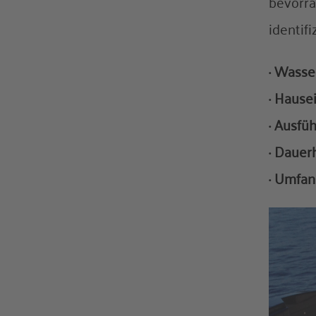
bevorra
identifi
· Wasse
· Hause
· Ausfü
· Dauer
· Umfa