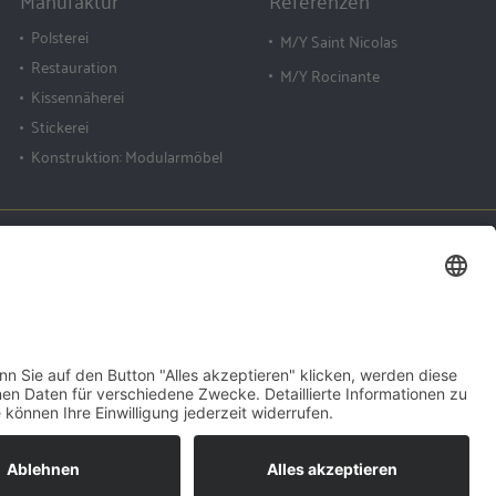
Manufaktur
Referenzen
Polsterei
M/Y Saint Nicolas
Restauration
M/Y Rocinante
Kissennäherei
Stickerei
Konstruktion: Modularmöbel
 +49 421 63 17 75
www.bruns-deco.com
 +49 421 63 65 150
info@bruns-deco.de
Impressum
Datenschutz
Cookie-Einstellungen