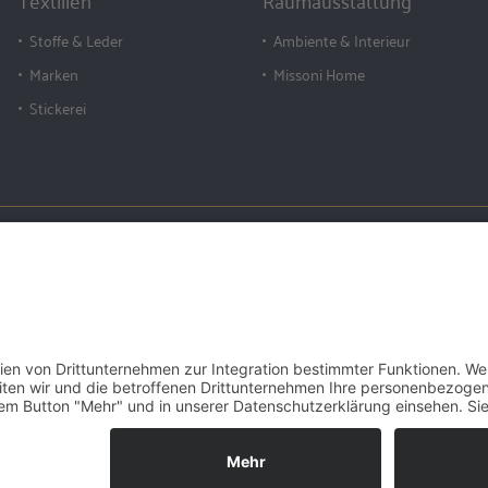
Textilien
Raumausstattung
Stoffe & Leder
Ambiente & Interieur
Marken
Missoni Home
Stickerei
Tel:
Germany
Fax: