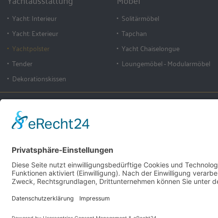
Yachtausstattung
Möbel
Yacht: Interieur
Solitärmöbel
Yacht: Exterieur
Tapchan
Yachtpolster
Yacht Chaiselongue
Tender
Loungemöbel - Modularmöbel
Dekorationskissen
Claus Bruns
Steindamm 1
Yachtausstattung
D-28719 Bremen, 
Claus Bruns GmbH & Co. KG