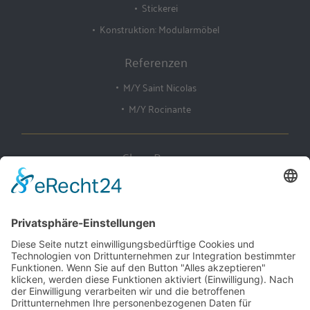
Stickerei
Konstruktion: Modularmöbel
Referenzen
M/Y Saint Nicolas
M/Y Rocinante
Claus Bruns
Yachtausstattung
Steindamm 1
D-28719 Bremen, Germany
Tel: +49 421 63 17 75
Fax: +49 421 63 65 150
www.bruns-deco.com