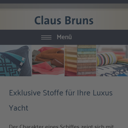
Menü
Yachtausstattung
Möbel
Textilien
Exklusive Stoffe für Ihre Luxus
Zubehör
Yacht
Raumausstattung
Manufaktur
Der Charakter eines Schiffes zeigt sich mit